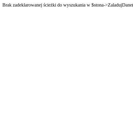
Brak zadeklarowanej ścieżki do wyszukania w $stona->ZaladujDane(