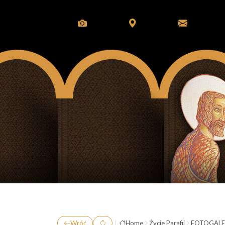
Wróć
|
Home
Życie Parafii
FOTOGALE