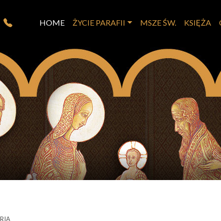
HOME
ŻYCIE PARAFII
MSZE ŚW.
KSIĘŻA
RIA