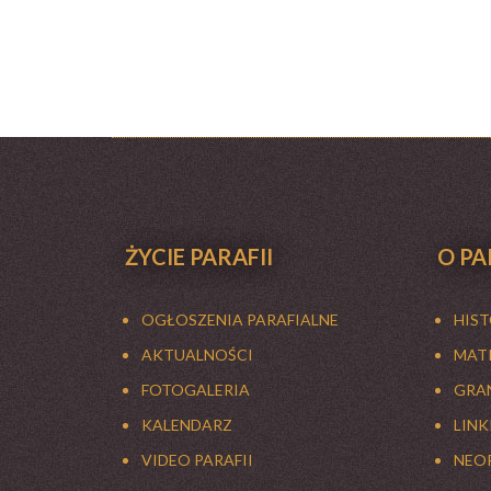
ŻYCIE PARAFII
O PA
OGŁOSZENIA PARAFIALNE
HIS
AKTUALNOŚCI
MATK
FOTOGALERIA
GRAN
KALENDARZ
LINK
VIDEO PARAFII
NEO