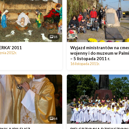
18
ERKA' 2011
Wyjazd ministrantów na cme
wojenny i do muzeum w Palm
znia 2012r.
– 5 listopada 2011 r.
16 listopada 2011r.
64