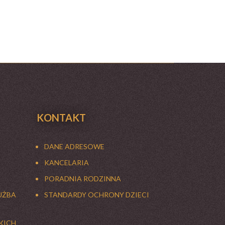
KONTAKT
DANE ADRESOWE
KANCELARIA
PORADNIA RODZINNA
UŻBA
STANDARDY OCHRONY DZIECI
KICH