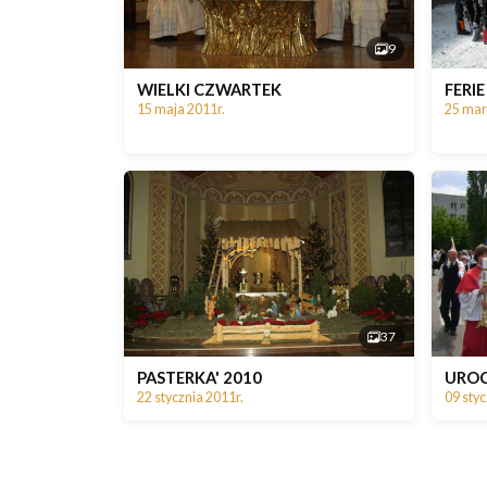
9
WIELKI CZWARTEK
FERI
15 maja 2011r.
25 mar
37
PASTERKA' 2010
UROC
22 stycznia 2011r.
09 styc