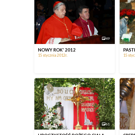
49
NOWY ROK' 2012
PAST
15 stycznia 2012r.
15 styc
61