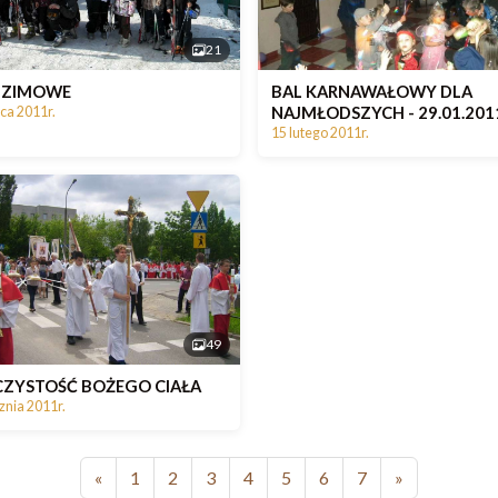
21
E ZIMOWE
BAL KARNAWAŁOWY DLA
NAJMŁODSZYCH - 29.01.2011
ca 2011r.
15 lutego 2011r.
49
ZYSTOŚĆ BOŻEGO CIAŁA
znia 2011r.
«
1
2
3
4
5
6
7
»