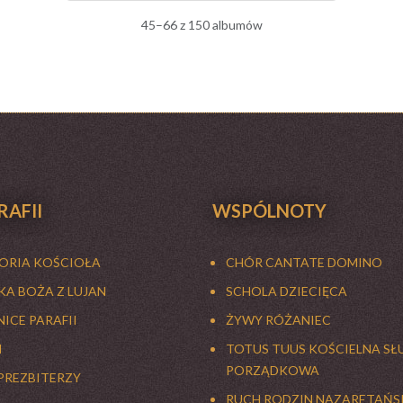
45–66 z 150 albumów
RAFII
WSPÓLNOTY
TORIA KOŚCIOŁA
CHÓR CANTATE DOMINO
A BOŻA Z LUJAN
SCHOLA DZIECIĘCA
ICE PARAFII
ŻYWY RÓŻANIEC
I
TOTUS TUUS KOŚCIELNA SŁ
PORZĄDKOWA
PREZBITERZY
RUCH RODZIN NAZARETAŃS