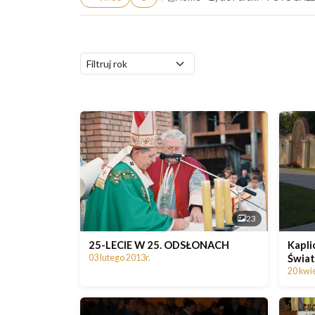
23
25-LECIE W 25. ODSŁONACH
Kapli
Świa
03 lutego 2013r.
20 kwie