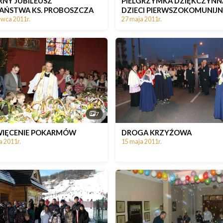
RNY JUBILEUSZ
PIELGRZYMKA DZIĘKCZYNN
AŃSTWA KS. PROBOSZCZA
DZIECI PIERWSZOKOMUNIJ
rwca 2011r.
27 maja 2011r.
7
IĘCENIE POKARMÓW
DROGA KRZYŹOWA
a 2011r.
15 maja 2011r.