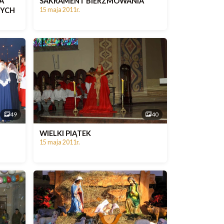
A
SAKRAMENT BIERZMOWANIA
NYCH
15 maja 2011r.
49
40
WIELKI PIĄTEK
15 maja 2011r.