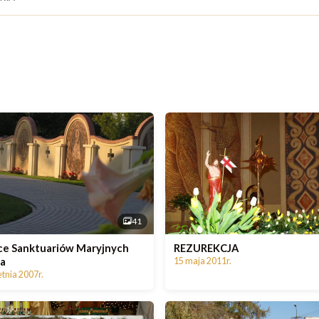
41
ce Sanktuariów Maryjnych
REZUREKCJA
ta
15 maja 2011r.
tnia 2007r.