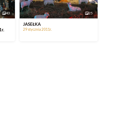
43
25
JASEŁKA
r.
29 stycznia 2011r.