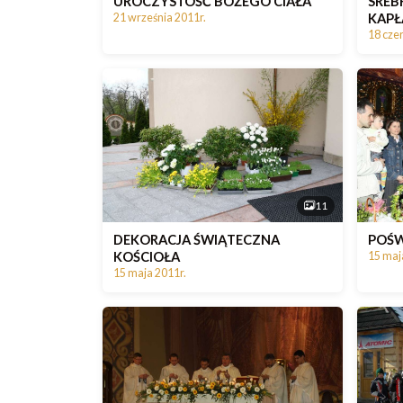
UROCZYSTOŚĆ BOŻEGO CIAŁA
SREB
KAPŁ
21 września 2011r.
18 cze
11
DEKORACJA ŚWIĄTECZNA
POŚW
KOŚCIOŁA
15 maj
15 maja 2011r.