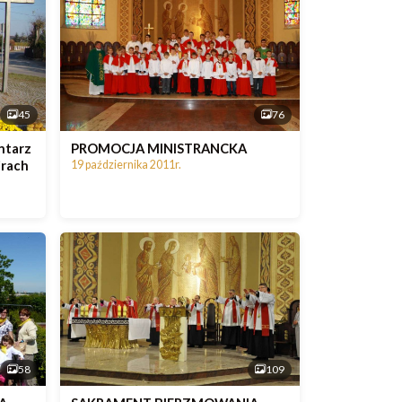
45
76
ntarz
PROMOCJA MINISTRANCKA
irach
19 października 2011r.
58
109