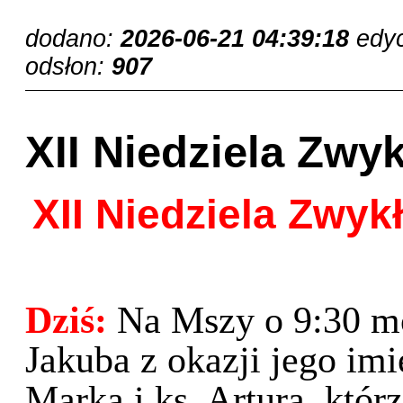
dodano:
2026-06-21 04:39:18
edy
odsłon:
907
XII Niedziela Zwyk
XII Niedziela Zwyk
Dziś:
Na Mszy o 9:30 mo
Jakuba z okazji jego imi
Marka i ks. Artura, któr