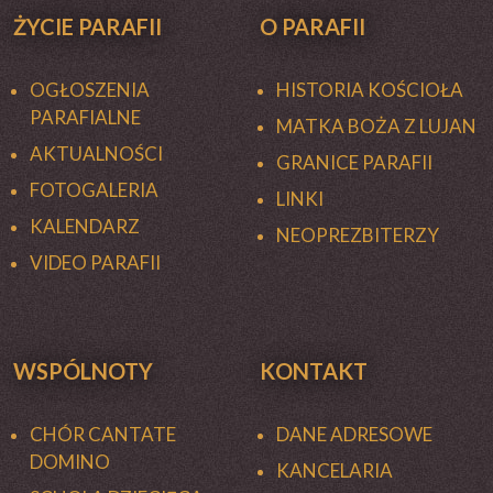
ŻYCIE PARAFII
O PARAFII
OGŁOSZENIA
HISTORIA KOŚCIOŁA
PARAFIALNE
MATKA BOŻA Z LUJAN
AKTUALNOŚCI
GRANICE PARAFII
FOTOGALERIA
LINKI
KALENDARZ
NEOPREZBITERZY
VIDEO PARAFII
WSPÓLNOTY
KONTAKT
CHÓR CANTATE
DANE ADRESOWE
DOMINO
KANCELARIA