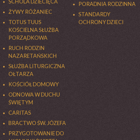
SCHOLA DZIECIĘCA
PORADNIA RODZINNA
ŻYWY RÓŻANIEC
STANDARDY
TOTUS TUUS
OCHRONY DZIECI
KOŚCIELNA SŁUŻBA
PORZĄDKOWA
RUCH RODZIN
NAZARETAŃSKICH
SŁUŻBA LITURGICZNA
OŁTARZA
KOŚCIÓŁ DOMOWY
ODNOWA W DUCHU
ŚWIĘTYM
CARITAS
BRACTWO ŚW. JÓZEFA
PRZYGOTOWANIE DO