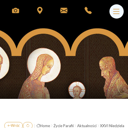
|
Home
Życie Parafii
Aktualności
XXVI Niedziela Z
Wróć