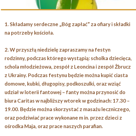
1. Składamy serdeczne „Bóg zapłać” za ofiary i składki
na potrzeby kościoła.
2. W przyszłą niedzielę zapraszamy na festyn
rodzinny, podczas którego wystąpią: scholka dziecięca,
schola młodzieżowa, zespół z Leoncina i zespół Żbrucz
z Ukrainy. Podczas festynu będzie można kupić ciasta
domowe, kubki, długopisy, podkoszulki, oraz wziąć
udział w loterii fantowej – fanty można przynosić do
biura Caritas w najbliższy wtorek w godzinach: 17.30 –
19.00. Będzie można skorzystać z masażu leczniczego,
oraz podziwiać prace wykonane m in. przez dzieci z
ośrodka Maja, oraz prace naszych parafian.