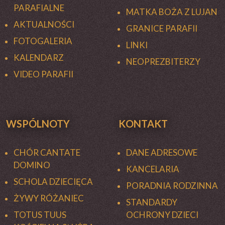
PARAFIALNE
MATKA BOŻA Z LUJAN
AKTUALNOŚCI
GRANICE PARAFII
FOTOGALERIA
LINKI
KALENDARZ
NEOPREZBITERZY
VIDEO PARAFII
WSPÓLNOTY
KONTAKT
CHÓR CANTATE
DANE ADRESOWE
DOMINO
KANCELARIA
SCHOLA DZIECIĘCA
PORADNIA RODZINNA
ŻYWY RÓŻANIEC
STANDARDY
TOTUS TUUS
OCHRONY DZIECI