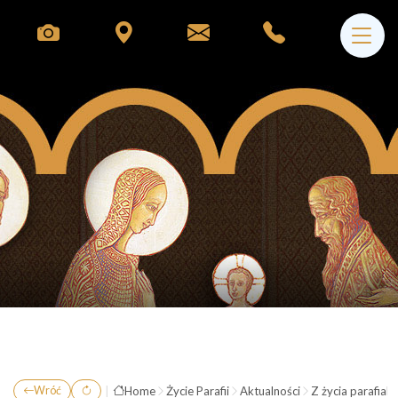
|
Home
Życie Parafii
Aktualności
Z życia parafial
Wróć