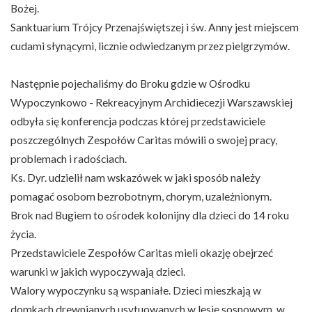
Bożej.
Sanktuarium Trójcy Przenajświętszej i św. Anny jest miejscem
cudami słynącymi, licznie odwiedzanym przez pielgrzymów.
Następnie pojechaliśmy do Broku gdzie w Ośrodku
Wypoczynkowo - Rekreacyjnym Archidiecezji Warszawskiej
odbyła się konferencja podczas której przedstawiciele
poszczególnych Zespołów Caritas mówili o swojej pracy,
problemach i radościach.
Ks. Dyr. udzielił nam wskazówek w jaki sposób należy
pomagać osobom bezrobotnym, chorym, uzależnionym.
Brok nad Bugiem to ośrodek kolonijny dla dzieci do 14 roku
życia.
Przedstawiciele Zespołów Caritas mieli okazję obejrzeć
warunki w jakich wypoczywają dzieci.
Walory wypoczynku są wspaniałe. Dzieci mieszkają w
domkach drewnianych usytuowanych w lesie sosnowym, w