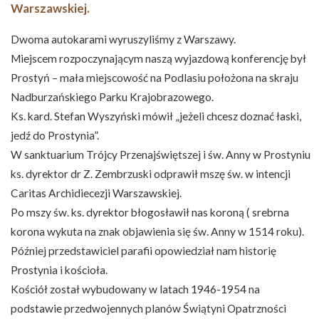
Warszawskiej.
Dwoma autokarami wyruszyliśmy z Warszawy.
Miejscem rozpoczynającym naszą wyjazdową konferencję był
Prostyń – mała miejscowość na Podlasiu położona na skraju
Nadburzańskiego Parku Krajobrazowego.
Ks. kard. Stefan Wyszyński mówił „jeżeli chcesz doznać łaski,
jedź do Prostynia”.
W sanktuarium Trójcy Przenajświętszej i św. Anny w Prostyniu
ks. dyrektor dr Z. Zembrzuski odprawił mszę św. w intencji
Caritas Archidiecezji Warszawskiej.
Po mszy św. ks. dyrektor błogosławił nas koroną ( srebrna
korona wykuta na znak objawienia się św. Anny w 1514 roku).
Później przedstawiciel parafii opowiedział nam historię
Prostynia i kościoła.
Kościół został wybudowany w latach 1946-1954 na
podstawie przedwojennych planów Świątyni Opatrzności