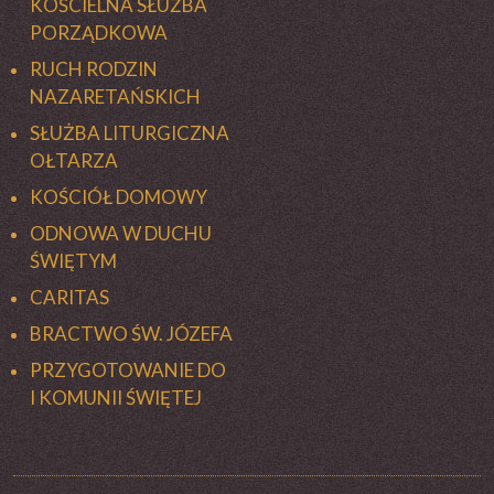
KOŚCIELNA SŁUŻBA
PORZĄDKOWA
RUCH RODZIN
NAZARETAŃSKICH
SŁUŻBA LITURGICZNA
OŁTARZA
KOŚCIÓŁ DOMOWY
ODNOWA W DUCHU
ŚWIĘTYM
CARITAS
BRACTWO ŚW. JÓZEFA
PRZYGOTOWANIE DO
I KOMUNII ŚWIĘTEJ