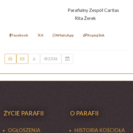
Parafialny Zespół Caritas
Rita Żerek
Facebook
X
WhatsApp
Kopiuj link
2336
ŻYCIE PARAFII
O PARAFII
OGŁOSZENIA
HISTORIA KOŚCIOŁA