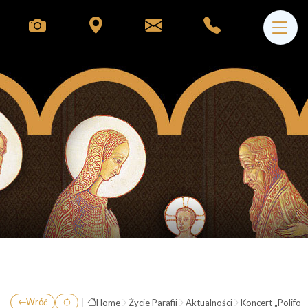
|
Home
Życie Parafii
Aktualności
Koncert „Polifon
Wróć