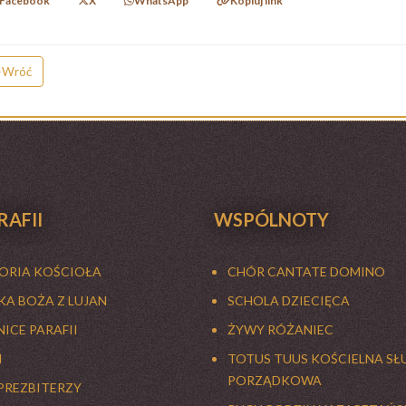
Facebook
X
WhatsApp
Kopiuj link
Wróć
RAFII
WSPÓLNOTY
TORIA KOŚCIOŁA
CHÓR CANTATE DOMINO
A BOŻA Z LUJAN
SCHOLA DZIECIĘCA
ICE PARAFII
ŻYWY RÓŻANIEC
I
TOTUS TUUS KOŚCIELNA SŁ
PORZĄDKOWA
PREZBITERZY