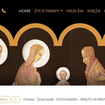
HOME
ŻYCIE PARAFII
MSZE ŚW.
KSIĘŻA
Wróć
|
Home
Życie Parafii
FOTOGALERIA
ŚWIĘTO OFIAROWA