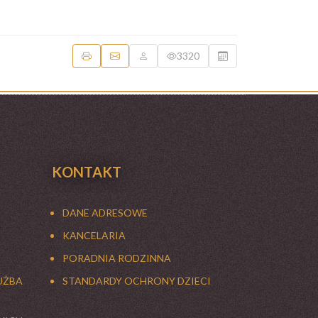
3320
KONTAKT
DANE ADRESOWE
KANCELARIA
PORADNIA RODZINNA
UŻBA
STANDARDY OCHRONY DZIECI