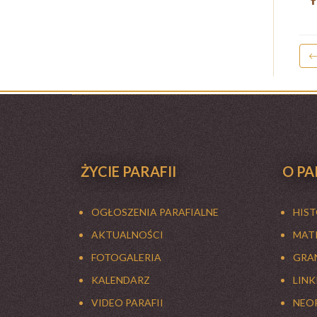
ŻYCIE PARAFII
O PA
OGŁOSZENIA PARAFIALNE
HIS
AKTUALNOŚCI
MATK
FOTOGALERIA
GRAN
KALENDARZ
LINK
VIDEO PARAFII
NEO