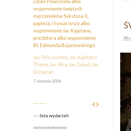
Dzień Powszedni albo
wspomnienie świętych
męczenników Sykstusa II,
papieża, i towarzyszy albo
Ś
wspomnienie św. Kajetana,
prezbitera albo wspomnienie
0
Bł. Edmunda Bojanowskiego
św. Felicissimus, św. Kajetan z
Thiene, św. Afra, św. Donat, św.
Donacjan
7 sierpnia 2026
----
----
--- lista wydarzeń
I
II
III
IV
V
VI
VII
VIII
IX
X
XI
XII