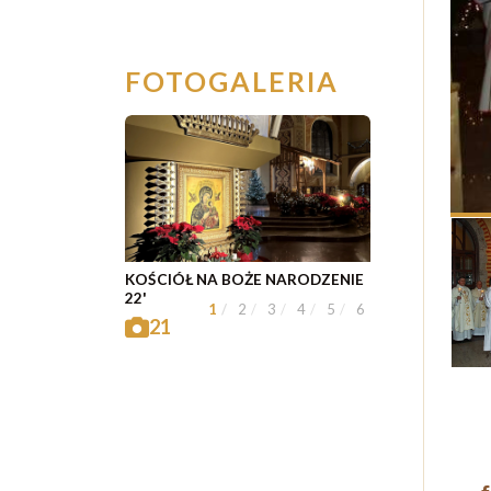
FOTOGALERIA
KOŚCIÓŁ NA BOŻE NARODZENIE
22'
1
2
3
4
5
6
21