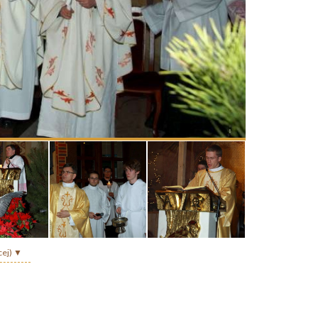
cej) ▼