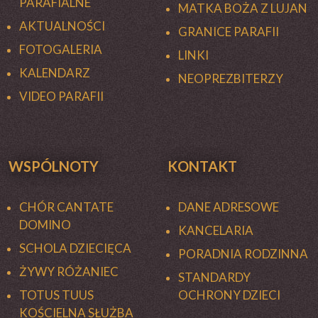
PARAFIALNE
MATKA BOŻA Z LUJAN
AKTUALNOŚCI
GRANICE PARAFII
FOTOGALERIA
LINKI
KALENDARZ
NEOPREZBITERZY
VIDEO PARAFII
WSPÓLNOTY
KONTAKT
CHÓR CANTATE
DANE ADRESOWE
DOMINO
KANCELARIA
SCHOLA DZIECIĘCA
PORADNIA RODZINNA
ŻYWY RÓŻANIEC
STANDARDY
TOTUS TUUS
OCHRONY DZIECI
KOŚCIELNA SŁUŻBA