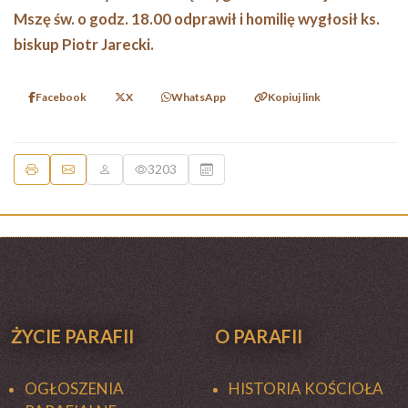
Mszę św. o godz. 18.00 odprawił i homilię wygłosił ks.
biskup Piotr Jarecki.
Facebook
X
WhatsApp
Kopiuj link
3203
ŻYCIE PARAFII
O PARAFII
OGŁOSZENIA
HISTORIA KOŚCIOŁA