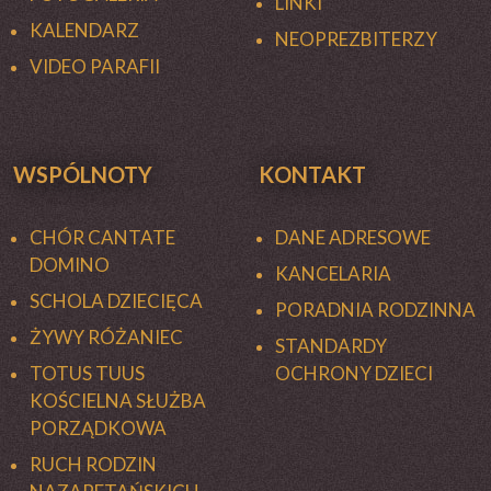
LINKI
KALENDARZ
NEOPREZBITERZY
VIDEO PARAFII
WSPÓLNOTY
KONTAKT
CHÓR CANTATE
DANE ADRESOWE
DOMINO
KANCELARIA
SCHOLA DZIECIĘCA
PORADNIA RODZINNA
ŻYWY RÓŻANIEC
STANDARDY
TOTUS TUUS
OCHRONY DZIECI
KOŚCIELNA SŁUŻBA
PORZĄDKOWA
RUCH RODZIN