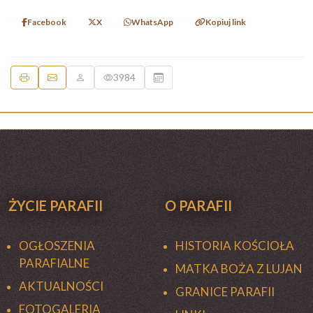
Facebook
X
WhatsApp
Kopiuj link
3984
ŻYCIE PARAFII
O PARAFII
OGŁOSZENIA
HISTORIA KOŚCIOŁA
PARAFIALNE
MATKA BOŻA Z LUJAN
AKTUALNOŚCI
GRANICE PARAFII
FOTOGALERIA