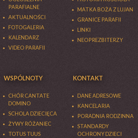
PARAFIALNE
MATKA BOŻA Z LUJAN
AKTUALNOŚCI
GRANICE PARAFII
FOTOGALERIA
LINKI
KALENDARZ
NEOPREZBITERZY
VIDEO PARAFII
WSPÓLNOTY
KONTAKT
CHÓR CANTATE
DANE ADRESOWE
DOMINO
KANCELARIA
SCHOLA DZIECIĘCA
PORADNIA RODZINNA
ŻYWY RÓŻANIEC
STANDARDY
TOTUS TUUS
OCHRONY DZIECI