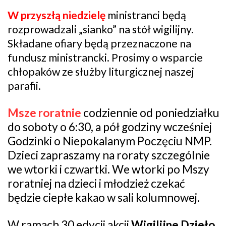
W przyszłą niedzielę
ministranci będą
rozprowadzali „sianko” na stół wigilijny.
Składane ofiary będą przeznaczone na
fundusz ministrancki. Prosimy o wsparcie
chłopaków ze służby liturgicznej naszej
parafii.
Msze roratnie
codziennie od poniedziałku
do soboty o 6:30, a pół godziny wcześniej
Godzinki o Niepokalanym Poczęciu NMP.
Dzieci zapraszamy na roraty szczególnie
we wtorki i czwartki. We wtorki po Mszy
roratniej na dzieci i młodzież czekać
będzie ciepłe kakao w sali kolumnowej.
W ramach 30 edycji akcji
Wigilijne Dzieło