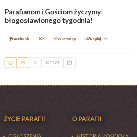
Parafianom i Gościom życzymy
błogosławionego tygodnia!
Facebook
X
WhatsApp
Kopiuj link
1223
ŻYCIE PARAFII
O PARAFII
OGŁOSZENIA
HISTORIA KOŚCIOŁA