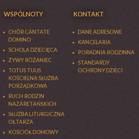
WSPÓLNOTY
KONTAKT
CHÓR CANTATE
DANE ADRESOWE
DOMINO
KANCELARIA
SCHOLA DZIECIĘCA
PORADNIA RODZINNA
ŻYWY RÓŻANIEC
STANDARDY
TOTUS TUUS
OCHRONY DZIECI
KOŚCIELNA SŁUŻBA
PORZĄDKOWA
RUCH RODZIN
NAZARETAŃSKICH
SŁUŻBA LITURGICZNA
OŁTARZA
KOŚCIÓŁ DOMOWY