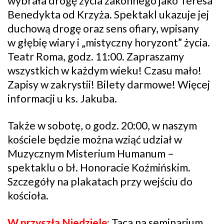
wybrała drogę życia zakonnego jako Teresa
Benedykta od Krzyża. Spektakl ukazuje jej
duchową drogę oraz sens ofiary, wpisany
w głębię wiary i „mistyczny horyzont” życia.
Teatr Roma, godz. 11:00. Zapraszamy
wszystkich w każdym wieku! Czasu mało!
Zapisy w zakrystii! Bilety darmowe! Więcej
informacji u ks. Jakuba.
Także w sobotę, o godz. 20:00, w naszym
kościele będzie można wziąć udział w
Muzycznym Misterium Humanum –
spektaklu o bł. Honoracie Koźmińskim.
Szczegóły na plakatach przy wejściu do
kościoła.
W przyszłą Niedzielę:
Taca na seminarium