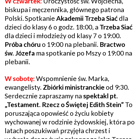
W czwartek:
Uroczystość św. Wojciecha,
biskupa i męczennika, głównego patrona
Polski.
Spotkanie
Akademii Trzeba Siać
dla
dzieci do klasy 6 o godz. 18:00, a
Trzeba Siać
dla dzieci i młodzieży od klasy 7 o 19:00.
Próba chóru
o 19:00 na plebanii.
Bractwo
św. Józefa
ma spotkanie po Mszy o 19:00 na
plebanii.
W sobotę:
Wspomnienie św. Marka,
ewangelisty.
Zbiórki ministranckie
od 9:30.
Serdecznie zapraszamy na
spektakl pt.
„Testament. Rzecz o Świętej Edith Stein”
To
poruszająca opowieść o życiu kobiety
wychowanej w rodzinie żydowskiej, która po
latach poszukiwań przyjęła chrzest i