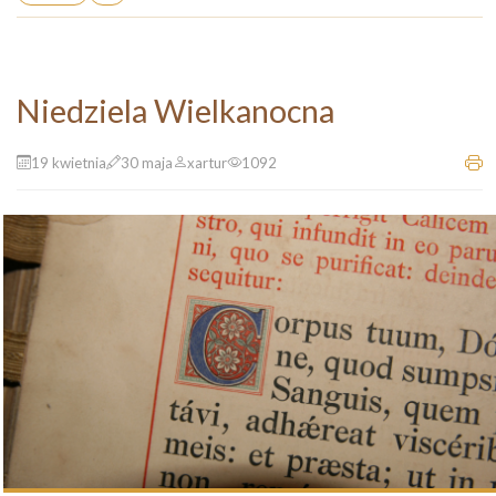
Niedziela Wielkanocna
19 kwietnia
30 maja
xartur
1092