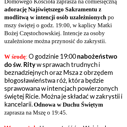
Domowego Kościoła zaprasza na comiesięczną
adorację Najświętszego Sakramentu z
modlitwą w intencji osób uzależnionych
po
mszy świętej o godz. 19:00, w kaplicy Matki
Bożej Częstochowskiej. Intencje za osoby
uzależnione można przynosić do zakrystii.
O godzinie 19:00
nabożeństwo
W środę
:
do św. Rity
w sprawach trudnych i
beznadziejnych oraz Msza z obrzędem
błogosławieństwa róż, która będzie
sprawowana w intencjach powierzonych
świętej Ricie. Można je składać w zakrystii i
kancelarii.
Odnowa w Duchu Świętym
zaprasza na Mszę o 19:45.