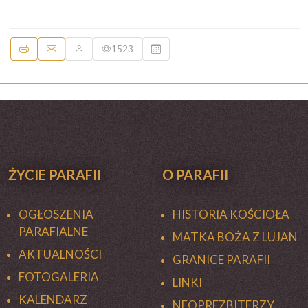
1523
ŻYCIE PARAFII
O PARAFII
OGŁOSZENIA
HISTORIA KOŚCIOŁA
PARAFIALNE
MATKA BOŻA Z LUJAN
AKTUALNOŚCI
GRANICE PARAFII
FOTOGALERIA
LINKI
KALENDARZ
NEOPREZBITERZY