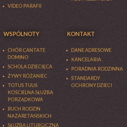
VIDEO PARAFII
WSPÓLNOTY
KONTAKT
CHÓR CANTATE
DANE ADRESOWE
DOMINO
KANCELARIA
SCHOLA DZIECIĘCA
PORADNIA RODZINNA
ŻYWY RÓŻANIEC
STANDARDY
TOTUS TUUS
OCHRONY DZIECI
KOŚCIELNA SŁUŻBA
PORZĄDKOWA
RUCH RODZIN
NAZARETAŃSKICH
SŁUŻBA LITURGICZNA