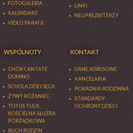
FOTOGALERIA
LINKI
KALENDARZ
NEOPREZBITERZY
VIDEO PARAFII
WSPÓLNOTY
KONTAKT
CHÓR CANTATE
DANE ADRESOWE
DOMINO
KANCELARIA
SCHOLA DZIECIĘCA
PORADNIA RODZINNA
ŻYWY RÓŻANIEC
STANDARDY
TOTUS TUUS
OCHRONY DZIECI
KOŚCIELNA SŁUŻBA
PORZĄDKOWA
RUCH RODZIN