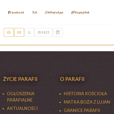
Facebook
X
WhatsApp
Kopiuj link
1423
ŻYCIE PARAFII
O PARAFII
OGŁOSZENIA
HISTORIA KOŚCIOŁA
PARAFIALNE
MATKA BOŻA Z LUJAN
AKTUALNOŚCI
GRANICE PARAFII