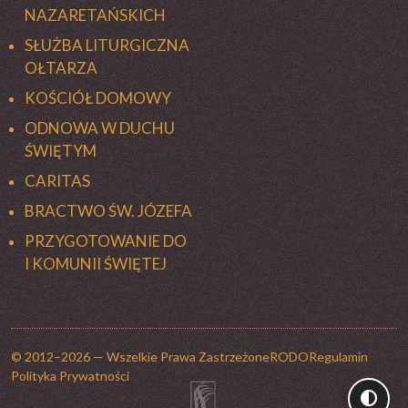
NAZARETAŃSKICH
SŁUŻBA LITURGICZNA
OŁTARZA
KOŚCIÓŁ DOMOWY
ODNOWA W DUCHU
ŚWIĘTYM
CARITAS
BRACTWO ŚW. JÓZEFA
PRZYGOTOWANIE DO
I KOMUNII ŚWIĘTEJ
© 2012–2026 — Wszelkie Prawa Zastrzeżone
RODO
Regulamin
Polityka Prywatności