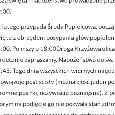
za święta i nabożeństwo prowadzone prze
:00.
 lutego przypada Środa Popielcowa, począ
ięte z obrzędem posypania głów popiołem o
:00. Po mszy o 18:00Droga Krzyżowa ulicam
rdecznie zapraszamy. Nabożeństwo do św. Ri
:45. Tego dnia wszystkich wiernych między
owiązuje post ścisły (można zjeść jeden po
romne posiłki, oczywiście bezmięsne). Z pos
órym na podjęcie go nie pozwala stan zdro
. rok życia zobowiązani są do zachowania t