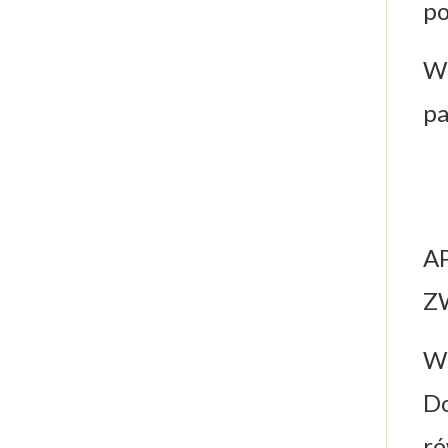
po
W 
pa
A
Z
W 
Do
ró