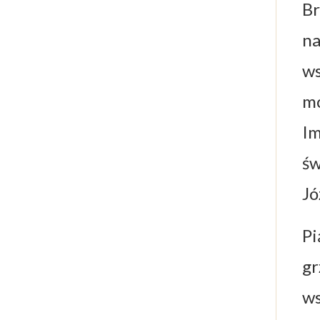
Br
na
ws
mo
Im
św
Jó
Pi
gr
ws