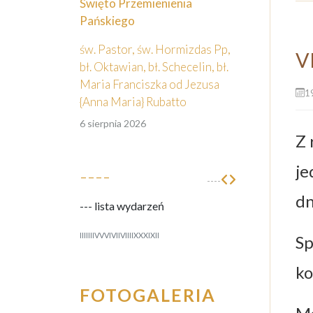
Święto Przemienienia
Pańskiego
św. Pastor, św. Hormizdas Pp,
V
bł. Oktawian, bł. Schecelin, bł.
Maria Franciszka od Jezusa
1
{Anna Maria} Rubatto
6 sierpnia 2026
Z 
je
----
----
dn
--- lista wydarzeń
I
II
III
IV
V
VI
VII
VIII
IX
X
XI
XII
Sp
ko
FOTOGALERIA