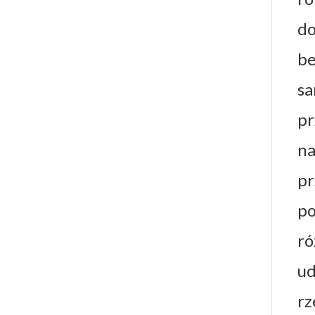
do
be
sa
pr
na
pr
po
ró
ud
rz