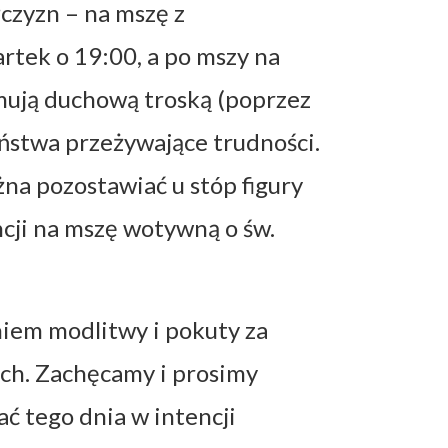
czyzn – na mszę z
tek o 19:00, a po mszy na
mują duchową troską (poprzez
eństwa przeżywające trudności.
a pozostawiać u stóp figury
ncji na mszę wotywną o św.
dniem modlitwy i pokuty za
ch. Zachęcamy i prosimy
ać tego dnia w intencji