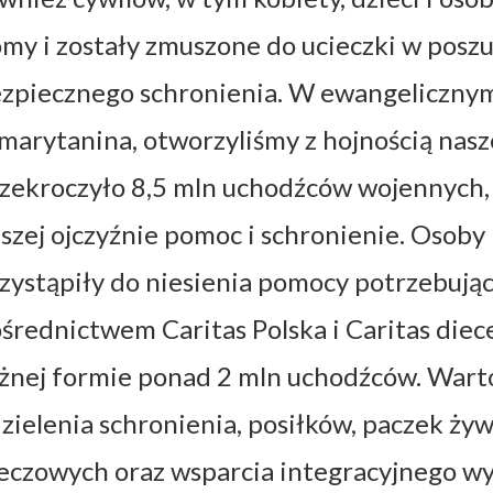
my i zostały zmuszone do ucieczki w posz
zpiecznego schronienia. W ewangelicznym
marytanina, otworzyliśmy z hojnością nasze
zekroczyło 8,5 mln uchodźców wojennych, a
szej ojczyźnie pomoc i schronienie. Osoby
zystąpiły do niesienia pomocy potrzebując
średnictwem Caritas Polska i Caritas diece
żnej formie ponad 2 mln uchodźców. Wart
zielenia schronienia, posiłków, paczek ży
eczowych oraz wsparcia integracyjnego wyn