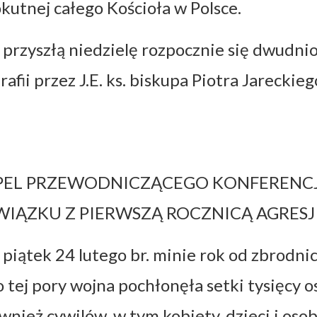
kutnej całego Kościoła w Polsce.
przyszłą niedzielę rozpocznie się dwudni
rafii przez J.E. ks. biskupa Piotra Jareckieg
PEL PRZEWODNICZĄCEGO KONFERENCJI
WIĄZKU Z PIERWSZĄ ROCZNICĄ AGRESJI
piątek 24 lutego br. minie rok od zbrodnic
 tej pory wojna pochłonęła setki tysięcy osó
wnież cywilów, w tym kobiety, dzieci i osob