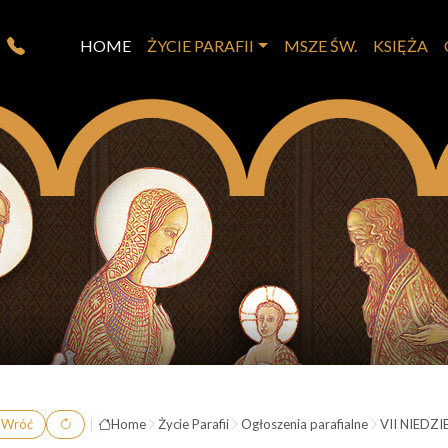
HOME
ŻYCIE PARAFII
MSZE ŚW.
KSIĘŻA
Wróć
|
Home
Życie Parafii
Ogłoszenia parafialne
VII NIEDZ