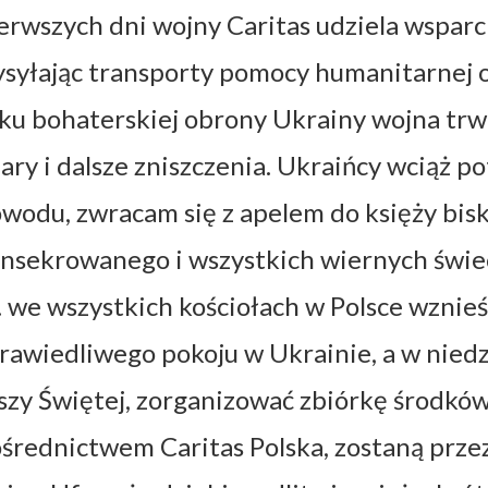
erwszych dni wojny Caritas udziela wsparc
syłając transporty pomocy humanitarnej o 
ku bohaterskiej obrony Ukrainy wojna trwa
iary i dalsze zniszczenia. Ukraińcy wciąż p
wodu, zwracam się z apelem do księży bis
nsekrowanego i wszystkich wiernych świec
. we wszystkich kościołach w Polsce wznie
rawiedliwego pokoju w Ukrainie, a w niedzi
zy Świętej, zorganizować zbiórkę środków
średnictwem Caritas Polska, zostaną prz