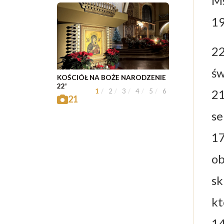
Ms
19
22
św
KOŚCIÓŁ NA BOŻE NARODZENIE
22'
21
1
2
3
4
5
6
21
se
17
ob
sk
kt
14