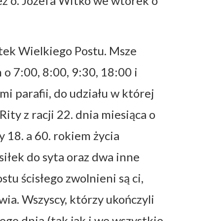
z o. Józefa Witko we wtorek o
tek Wielkiego Postu. Msze
 7:00, 8:00, 9:30, 18:00 i
i parafii, do udziału w której
ty z racji 22. dnia miesiąca o
 18. a 60. rokiem życia
siłek do syta oraz dwa inne
tu ścisłego zwolnieni są ci,
wia. Wszyscy, którzy ukończyli
ego dnia (tak jak i we wszystkie