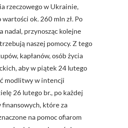
ia rzeczowego w Ukrainie,
wartości ok. 260 mln zł. Po
 nadal, przynosząc kolejne
otrzebują naszej pomocy. Z tego
kupów, kapłanów, osób życia
kich, aby w piątek 24 lutego
ść modlitwy w intencji
elę 26 lutego br., po każdej
 finansowych, które za
eznaczone na pomoc ofiarom