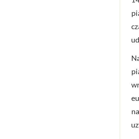
pi
cz
ud
Na
pi
wr
eu
na
uz