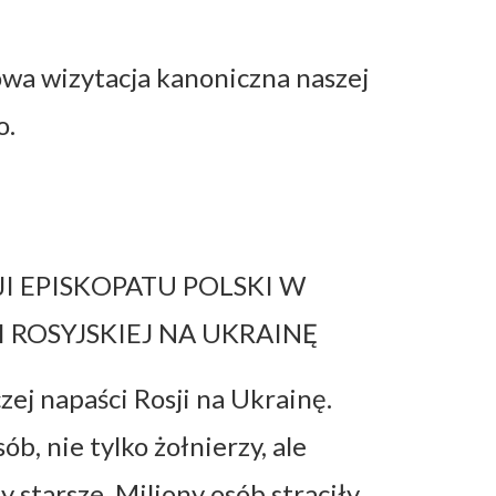
owa wizytacja kanoniczna naszej
o.
 EPISKOPATU POLSKI W
 ROSYJSKIEJ NA UKRAINĘ
zej napaści Rosji na Ukrainę.
b, nie tylko żołnierzy, ale
y starsze. Miliony osób straciły