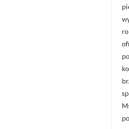
pi
wy
ro
of
po
ko
br
sp
Ms
po