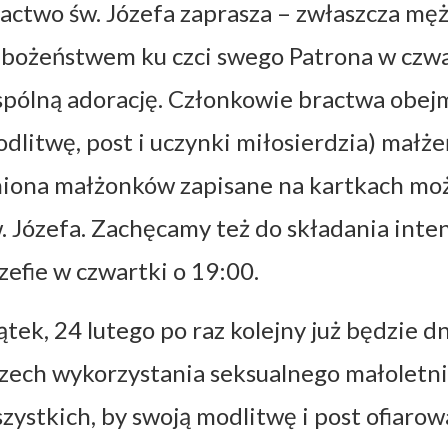
actwo św. Józefa zaprasza – zwłaszcza męż
bożeństwem ku czci swego Patrona w czwar
pólną adorację. Członkowie bractwa obej
dlitwę, post i uczynki miłosierdzia) małż
iona małżonków zapisane na kartkach możn
. Józefa. Zachęcamy też do składania inte
zefie w czwartki o 19:00.
ątek, 24 lutego po raz kolejny już będzie 
zech wykorzystania seksualnego małoletni
zystkich, by swoją modlitwę i post ofiarow