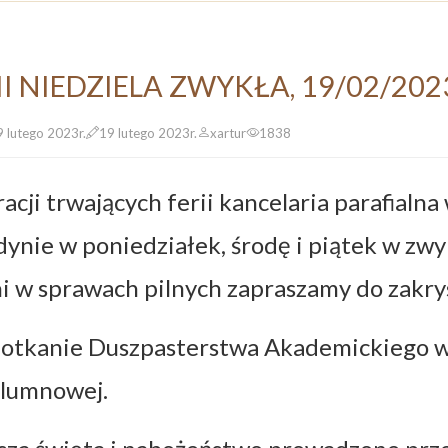
II NIEDZIELA ZWYKŁA, 19/02/202
9 lutego 2023r.
19 lutego 2023r.
xartur
1838
racji trwających ferii kancelaria parafial
dynie w poniedziałek, środę i piątek w zw
i w sprawach pilnych zapraszamy do zakrys
otkanie Duszpasterstwa Akademickiego w 
lumnowej.