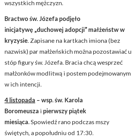
wszystkich mężczyzn.
Bractwo św. Józefa podjęło
inicjatywę
„duchowej adopcji” małżeństw w
kryzysie
. Zapisane na kartkach imiona (bez
nazwisk) par małżeńskich można pozostawiać u
stóp figury św. Józefa. Bracia chcą wesprzeć
małżonków modlitwą i postem podejmowanym
w ich intencji.
4 listopada
– wsp. św. Karola
Boromeusza
i
pierwszy piątek
miesiąca.
Spowiedź rano podczas mszy
świętych, a popołudniu od 17:30.