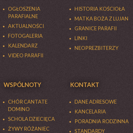
OGŁOSZENIA
HISTORIA KOŚCIOŁA
PARAFIALNE
MATKA BOŻA Z LUJAN
AKTUALNOŚCI
GRANICE PARAFII
FOTOGALERIA
LINKI
KALENDARZ
NEOPREZBITERZY
VIDEO PARAFII
WSPÓLNOTY
KONTAKT
CHÓR CANTATE
DANE ADRESOWE
DOMINO
KANCELARIA
SCHOLA DZIECIĘCA
PORADNIA RODZINNA
ŻYWY RÓŻANIEC
STANDARDY