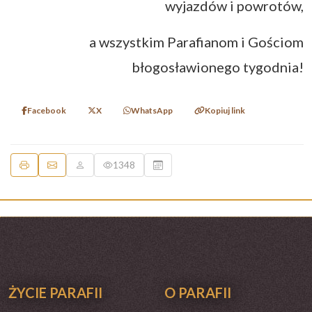
wyjazdów i powrotów,
a wszystkim Parafianom i Gościom
błogosławionego tygodnia!
Facebook
X
WhatsApp
Kopiuj link
1348
ŻYCIE PARAFII
O PARAFII