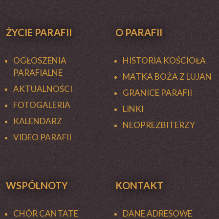
ŻYCIE PARAFII
O PARAFII
OGŁOSZENIA
HISTORIA KOŚCIOŁA
PARAFIALNE
MATKA BOŻA Z LUJAN
AKTUALNOŚCI
GRANICE PARAFII
FOTOGALERIA
LINKI
KALENDARZ
NEOPREZBITERZY
VIDEO PARAFII
WSPÓLNOTY
KONTAKT
CHÓR CANTATE
DANE ADRESOWE