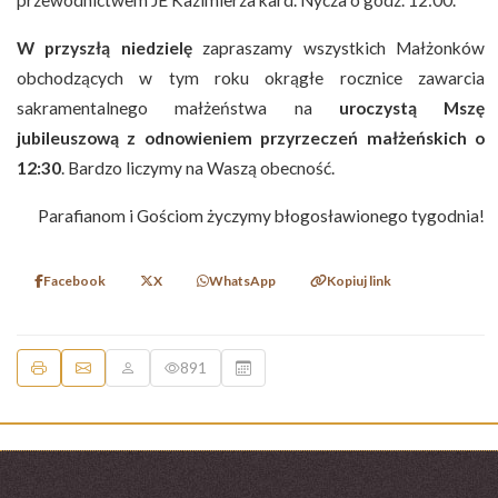
przewodnictwem JE Kazimierza kard. Nycza o godz. 12:00.
W przyszłą niedzielę
zapraszamy wszystkich Małżonków
obchodzących w tym roku okrągłe rocznice zawarcia
sakramentalnego małżeństwa na
uroczystą Mszę
jubileuszową z odnowieniem przyrzeczeń małżeńskich o
12:30
. Bardzo liczymy na Waszą obecność.
Parafianom i Gościom życzymy błogosławionego tygodnia!
Facebook
X
WhatsApp
Kopiuj link
891