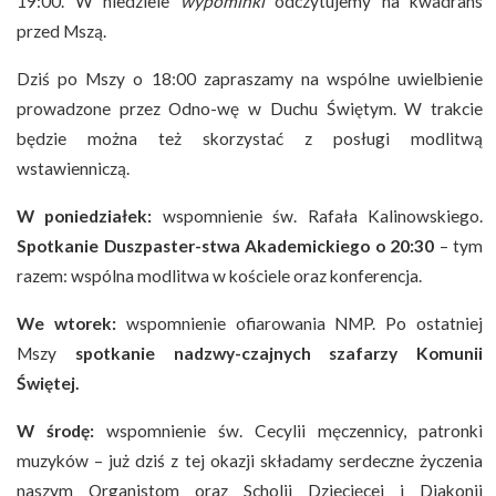
19:00. W niedziele
wypominki
odczytujemy na kwadrans
przed Mszą.
Dziś po Mszy o 18:00 zapraszamy na wspólne uwielbienie
prowadzone przez Odno-wę w Duchu Świętym. W trakcie
będzie można też skorzystać z posługi modlitwą
wstawienniczą.
W poniedziałek:
wspomnienie św. Rafała Kalinowskiego.
Spotkanie Duszpaster-stwa Akademickiego o 20:30
– tym
razem: wspólna modlitwa w kościele oraz konferencja.
We wtorek:
wspomnienie ofiarowania NMP. Po ostatniej
Mszy
spotkanie nadzwy-czajnych szafarzy Komunii
Świętej.
W środę:
wspomnienie św. Cecylii męczennicy, patronki
muzyków – już dziś z tej okazji składamy serdeczne życzenia
naszym Organistom oraz Scholii Dziecięcej i Diakonii