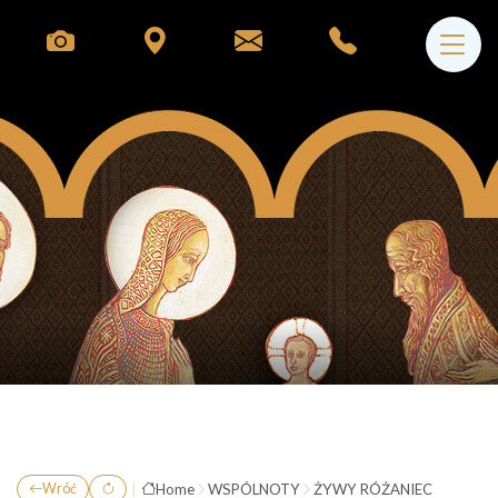
|
Home
WSPÓLNOTY
ŻYWY RÓŻANIEC
Wróć