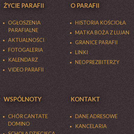
ŻYCIE PARAFII
O PARAFII
OGŁOSZENIA
HISTORIA KOŚCIOŁA
PARAFIALNE
MATKA BOŻA Z LUJAN
AKTUALNOŚCI
GRANICE PARAFII
FOTOGALERIA
LINKI
KALENDARZ
NEOPREZBITERZY
VIDEO PARAFII
WSPÓLNOTY
KONTAKT
CHÓR CANTATE
DANE ADRESOWE
DOMINO
KANCELARIA
SCHOLA DZIECIĘCA