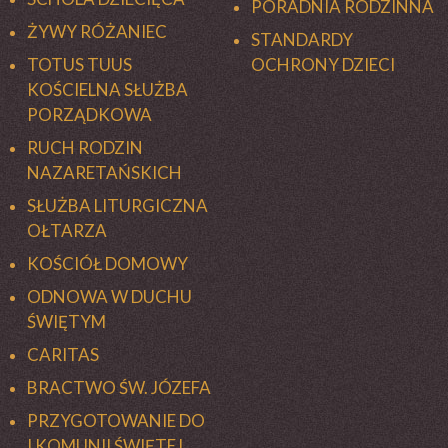
PORADNIA RODZINNA
ŻYWY RÓŻANIEC
STANDARDY
TOTUS TUUS
OCHRONY DZIECI
KOŚCIELNA SŁUŻBA
PORZĄDKOWA
RUCH RODZIN
NAZARETAŃSKICH
SŁUŻBA LITURGICZNA
OŁTARZA
KOŚCIÓŁ DOMOWY
ODNOWA W DUCHU
ŚWIĘTYM
CARITAS
BRACTWO ŚW. JÓZEFA
PRZYGOTOWANIE DO
I KOMUNII ŚWIĘTEJ