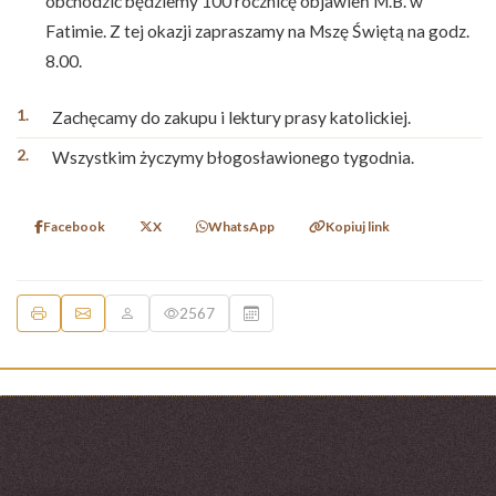
obchodzić będziemy 100 rocznicę objawień M.B. w
Fatimie. Z tej okazji zapraszamy na Mszę Świętą na godz.
8.00.
Zachęcamy do zakupu i lektury prasy katolickiej.
Wszystkim życzymy błogosławionego tygodnia.
Facebook
X
WhatsApp
Kopiuj link
2567