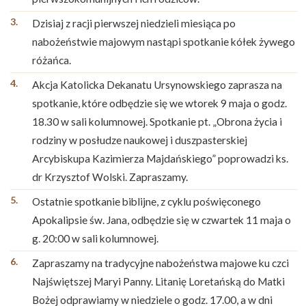
Dzisiaj z racji pierwszej niedzieli miesiąca po
nabożeństwie majowym nastąpi spotkanie kółek żywego
różańca.
Akcja Katolicka Dekanatu Ursynowskiego zaprasza na
spotkanie, które odbędzie się we wtorek 9 maja o godz.
18.30 w sali kolumnowej. Spotkanie pt. „Obrona życia i
rodziny w posłudze naukowej i duszpasterskiej
Arcybiskupa Kazimierza Majdańskiego” poprowadzi ks.
dr Krzysztof Wolski. Zapraszamy.
Ostatnie spotkanie biblijne, z cyklu poświęconego
Apokalipsie św. Jana, odbędzie się w czwartek 11 maja o
g. 20:00 w sali kolumnowej.
Zapraszamy na tradycyjne nabożeństwa majowe ku czci
Najświętszej Maryi Panny. Litanię Loretańską do Matki
Bożej odprawiamy w niedziele o godz. 17.00, a w dni