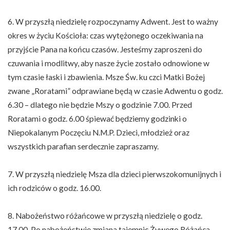
6. W przyszłą niedzielę rozpoczynamy Adwent. Jest to ważny
okres w życiu Kościoła: czas wytężonego oczekiwania na
przyjście Pana na końcu czasów. Jesteśmy zaproszeni do
czuwania i modlitwy, aby nasze życie zostało odnowione w
tym czasie łaski i zbawienia. Msze Św. ku czci Matki Bożej
zwane „Roratami” odprawiane będą w czasie Adwentu o godz.
6.30 – dlatego nie będzie Mszy o godzinie 7.00. Przed
Roratami o godz. 6.00 śpiewać będziemy godzinki o
Niepokalanym Poczęciu N.M.P. Dzieci, młodzież oraz
wszystkich parafian serdecznie zapraszamy.
7. W przyszłą niedzielę Msza dla dzieci pierwszokomunijnych i
ich rodziców o godz. 16.00.
8. Nabożeństwo różańcowe w przyszłą niedzielę o godz.
17.00. Po nabożeństwie zmiana tajemnic Żywego Różańca.