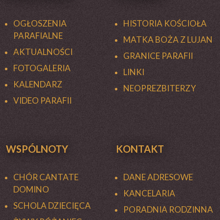
OGŁOSZENIA
HISTORIA KOŚCIOŁA
PARAFIALNE
MATKA BOŻA Z LUJAN
AKTUALNOŚCI
GRANICE PARAFII
FOTOGALERIA
LINKI
KALENDARZ
NEOPREZBITERZY
VIDEO PARAFII
WSPÓLNOTY
KONTAKT
CHÓR CANTATE
DANE ADRESOWE
DOMINO
KANCELARIA
SCHOLA DZIECIĘCA
PORADNIA RODZINNA