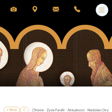
|
Home
Życie Parafii
Aktualności
Niedziela Chryst
Wróć