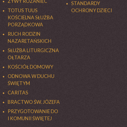
ŻYWY RÓŻANIEC
STANDARDY
TOTUS TUUS
OCHRONY DZIECI
KOŚCIELNA SŁUŻBA
PORZĄDKOWA
RUCH RODZIN
NAZARETAŃSKICH
SŁUŻBA LITURGICZNA
OŁTARZA
KOŚCIÓŁ DOMOWY
ODNOWA W DUCHU
ŚWIĘTYM
CARITAS
BRACTWO ŚW. JÓZEFA
PRZYGOTOWANIE DO
I KOMUNII ŚWIĘTEJ