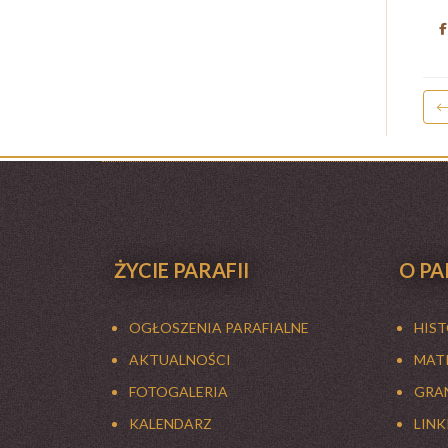
ŻYCIE PARAFII
O PA
OGŁOSZENIA PARAFIALNE
HIS
AKTUALNOŚCI
MATK
FOTOGALERIA
GRAN
KALENDARZ
LINK