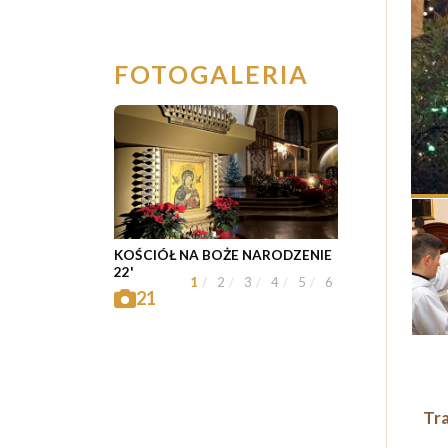
FOTOGALERIA
KOŚCIÓŁ NA BOŻE NARODZENIE
22'
1
2
3
4
5
6
21
Tra