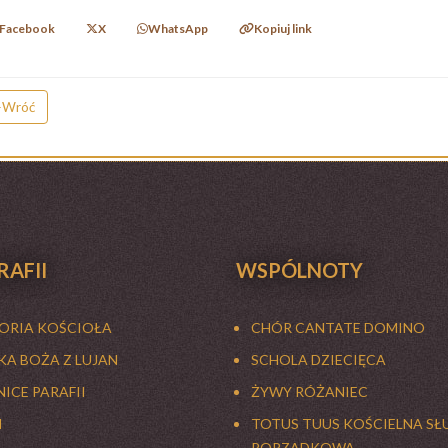
Facebook
X
WhatsApp
Kopiuj link
Wróć
RAFII
WSPÓLNOTY
TORIA KOŚCIOŁA
CHÓR CANTATE DOMINO
A BOŻA Z LUJAN
SCHOLA DZIECIĘCA
ICE PARAFII
ŻYWY RÓŻANIEC
I
TOTUS TUUS KOŚCIELNA SŁ
PORZĄDKOWA