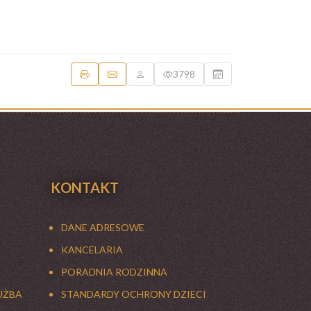
3798
KONTAKT
DANE ADRESOWE
KANCELARIA
PORADNIA RODZINNA
UŻBA
STANDARDY OCHRONY DZIECI