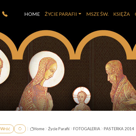
HOME
ŻYCIE PARAFII
MSZE ŚW.
KSIĘŻA
Wróć
|
Home
Życie Parafii
FOTOGALERIA
PASTERKA 2014