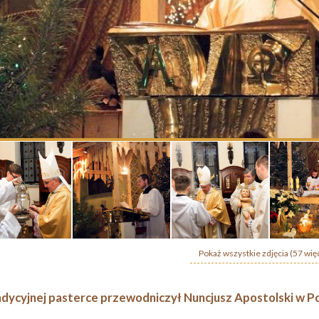
Pokaż wszystkie zdjęcia (57 wię
dycyjnej pasterce przewodniczył Nuncjusz Apostolski w Po