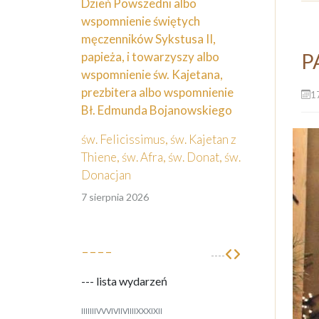
Dzień Powszedni albo
wspomnienie świętych
męczenników Sykstusa II,
papieża, i towarzyszy albo
P
wspomnienie św. Kajetana,
prezbitera albo wspomnienie
17
Bł. Edmunda Bojanowskiego
św. Felicissimus, św. Kajetan z
Thiene, św. Afra, św. Donat, św.
Donacjan
7 sierpnia 2026
----
----
--- lista wydarzeń
I
II
III
IV
V
VI
VII
VIII
IX
X
XI
XII