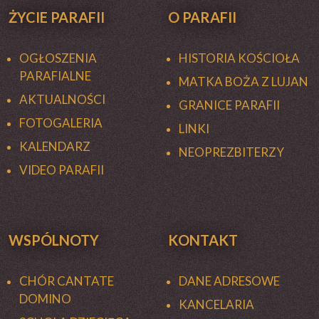
ŻYCIE PARAFII
O PARAFII
OGŁOSZENIA
HISTORIA KOŚCIOŁA
PARAFIALNE
MATKA BOŻA Z LUJAN
AKTUALNOŚCI
GRANICE PARAFII
FOTOGALERIA
LINKI
KALENDARZ
NEOPREZBITERZY
VIDEO PARAFII
WSPÓLNOTY
KONTAKT
CHÓR CANTATE
DANE ADRESOWE
DOMINO
KANCELARIA