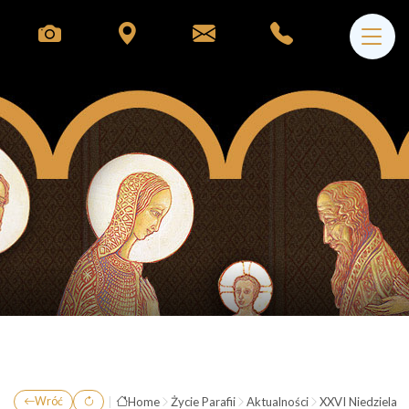
|
Home
Życie Parafii
Aktualności
XXVI Niedziela Z
Wróć