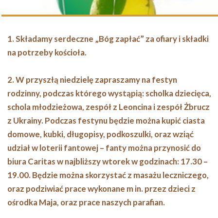
1. Składamy serdeczne „Bóg zapłać” za ofiary i składki
na potrzeby kościoła.
2. W przyszłą niedzielę zapraszamy na festyn
rodzinny, podczas którego wystąpią: scholka dziecięca,
schola młodzieżowa, zespół z Leoncina i zespół Żbrucz
z Ukrainy. Podczas festynu będzie można kupić ciasta
domowe, kubki, długopisy, podkoszulki, oraz wziąć
udział w loterii fantowej – fanty można przynosić do
biura Caritas w najbliższy wtorek w godzinach: 17.30 –
19.00. Będzie można skorzystać z masażu leczniczego,
oraz podziwiać prace wykonane m in. przez dzieci z
ośrodka Maja, oraz prace naszych parafian.