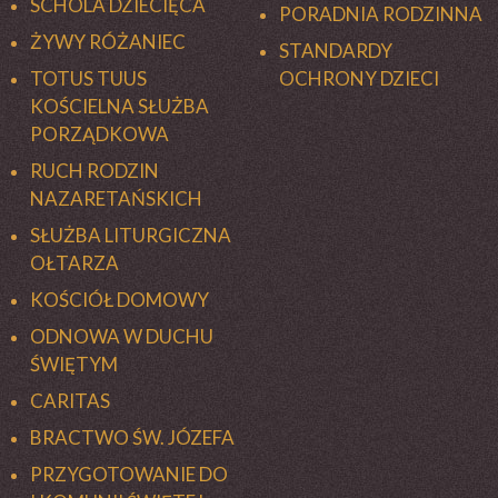
SCHOLA DZIECIĘCA
PORADNIA RODZINNA
ŻYWY RÓŻANIEC
STANDARDY
TOTUS TUUS
OCHRONY DZIECI
KOŚCIELNA SŁUŻBA
PORZĄDKOWA
RUCH RODZIN
NAZARETAŃSKICH
SŁUŻBA LITURGICZNA
OŁTARZA
KOŚCIÓŁ DOMOWY
ODNOWA W DUCHU
ŚWIĘTYM
CARITAS
BRACTWO ŚW. JÓZEFA
PRZYGOTOWANIE DO