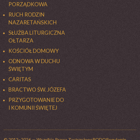
PORZĄDKOWA
RUCH RODZIN
NAZARETAŃSKICH
SŁUŻBA LITURGICZNA
OŁTARZA
KOŚCIÓŁ DOMOWY
ODNOWA W DUCHU
ŚWIĘTYM
CARITAS
BRACTWO ŚW. JÓZEFA
PRZYGOTOWANIE DO
I KOMUNII ŚWIĘTEJ
© 2012–2026 — Wszelkie Prawa Zastrzeżone
RODO
Regulamin