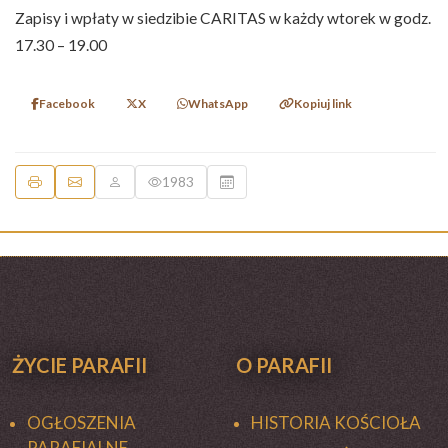
Zapisy i wpłaty w siedzibie CARITAS w każdy wtorek w godz.
17.30 – 19.00
Facebook
X
WhatsApp
Kopiuj link
1983
ŻYCIE PARAFII
O PARAFII
OGŁOSZENIA
HISTORIA KOŚCIOŁA
PARAFIALNE