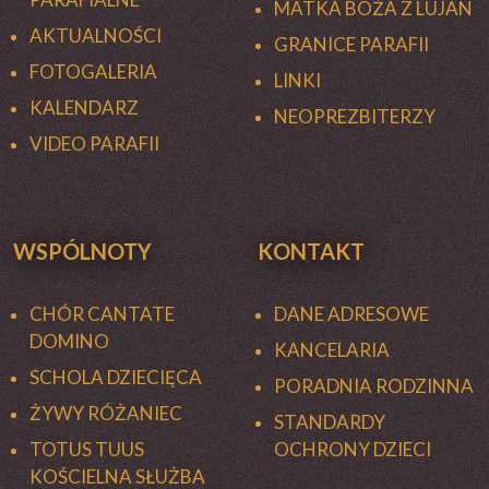
MATKA BOŻA Z LUJAN
AKTUALNOŚCI
GRANICE PARAFII
FOTOGALERIA
LINKI
KALENDARZ
NEOPREZBITERZY
VIDEO PARAFII
WSPÓLNOTY
KONTAKT
CHÓR CANTATE
DANE ADRESOWE
DOMINO
KANCELARIA
SCHOLA DZIECIĘCA
PORADNIA RODZINNA
ŻYWY RÓŻANIEC
STANDARDY
TOTUS TUUS
OCHRONY DZIECI
KOŚCIELNA SŁUŻBA