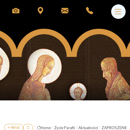
|
Home
Życie Parafii
Aktualności
ZAPROSZENIE
Wróć