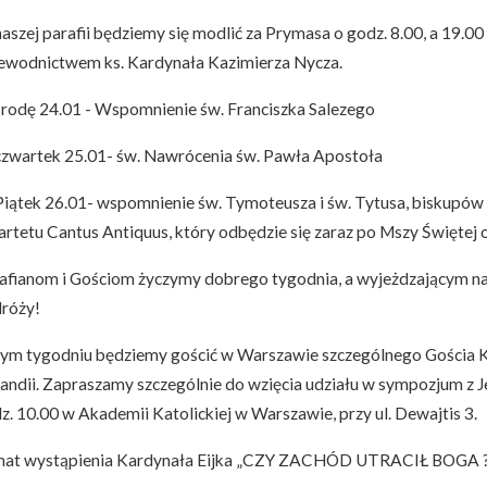
aszej parafii będziemy się modlić za Prymasa o godz. 8.00, a 19.00
ewodnictwem ks. Kardynała Kazimierza Nycza.
rodę 24.01 - Wspomnienie św. Franciszka Salezego
zwartek 25.01- św. Nawrócenia św. Pawła Apostoła
iątek 26.01- wspomnienie św. Tymoteusza i św. Tytusa, biskupów
rtetu Cantus Antiquus, który odbędzie się zaraz po Mszy Świętej o
afianom i Gościom życzymy dobrego tygodnia, a wyjeżdzającym na
róży!
ym tygodniu będziemy gościć w Warszawie szczególnego Gościa K
andii. Zapraszamy szczególnie do wzięcia udziału w sympozjum z Je
z. 10.00 w Akademii Katolickiej w Warszawie, przy ul. Dewajtis 3.
at wystąpienia Kardynała Eijka „CZY ZACHÓD UTRACIŁ BOGA 