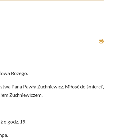
Słowa Bożego.
rstwa Pana Pawła Zuchniewicz, Miłość do śmierci",
awłem Zuchniewiczem.
ż o godz. 19.
mpa.