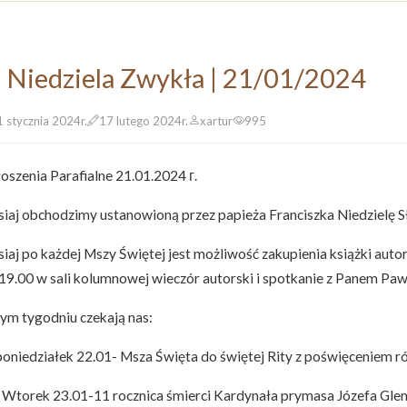
II Niedziela Zwykła | 21/01/2024
 stycznia 2024r.
17 lutego 2024r.
xartur
995
oszenia Parafialne 21.01.2024 г.
siaj obchodzimy ustanowioną przez papieża Franciszka Niedzielę 
siaj po każdej Mszy Świętej jest możliwość zakupienia książki auto
 19.00 w sali kolumnowej wieczór autorski i spotkanie z Panem P
ym tygodniu czekają nas:
oniedziałek 22.01- Msza Święta do świętej Rity z poświęceniem ró
Wtorek 23.01-11 rocznica śmierci Kardynała prymasa Józefa Gle