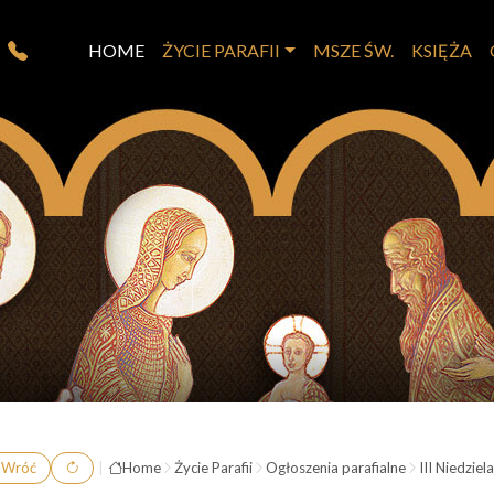
HOME
ŻYCIE PARAFII
MSZE ŚW.
KSIĘŻA
Wróć
|
Home
Życie Parafii
Ogłoszenia parafialne
III Niedzie