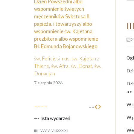
Dzień Powszedni albo
wspomnienie świętych
męczenników Sykstusa II,
papieża, i towarzyszy albo
I
wspomnienie św. Kajetana,
prezbitera albo wspomnienie
21
Bł. Edmunda Bojanowskiego
Ogł
św. Felicissimus, św. Kajetan z
Thiene, św. Afra, św. Donat, św.
Dzi
Donacjan
7 sierpnia 2026
Dzi
a o
----
W t
----
W p
--- lista wydarzeń
We 
I
II
III
IV
V
VI
VII
VIII
IX
X
XI
XII