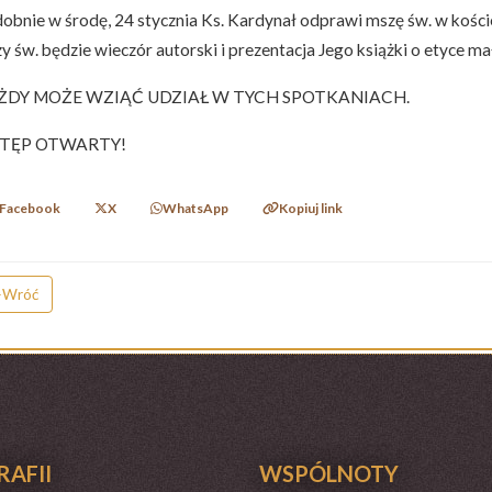
obnie w środę, 24 stycznia Ks. Kardynał odprawi mszę św. w koście
y św. będzie wieczór autorski i prezentacja Jego książki o etyce ma
ŻDY MOŻE WZIĄĆ UDZIAŁ W TYCH SPOTKANIACH.
TĘP OTWARTY!
Facebook
X
WhatsApp
Kopiuj link
Wróć
RAFII
WSPÓLNOTY