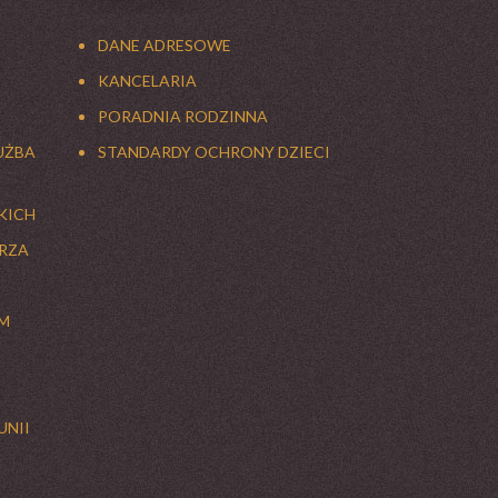
DANE ADRESOWE
KANCELARIA
PORADNIA RODZINNA
UŻBA
STANDARDY OCHRONY DZIECI
KICH
ARZA
M
UNII