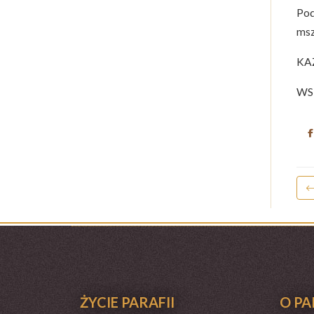
Pod
msz
KA
WS
ŻYCIE PARAFII
O PA