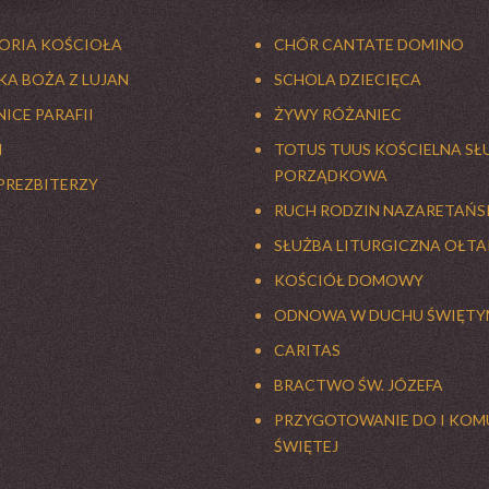
TORIA KOŚCIOŁA
CHÓR CANTATE DOMINO
A BOŻA Z LUJAN
SCHOLA DZIECIĘCA
ICE PARAFII
ŻYWY RÓŻANIEC
I
TOTUS TUUS KOŚCIELNA SŁ
PORZĄDKOWA
PREZBITERZY
RUCH RODZIN NAZARETAŃS
SŁUŻBA LITURGICZNA OŁT
KOŚCIÓŁ DOMOWY
ODNOWA W DUCHU ŚWIĘTY
CARITAS
BRACTWO ŚW. JÓZEFA
PRZYGOTOWANIE DO I KOM
ŚWIĘTEJ