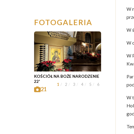
W n
prz
FOTOGALERIA
W ś
W c
W P
Kwa
Par
KOŚCIÓŁ NA BOŻE NARODZENIE
22'
pod
1
2
3
4
5
6
21
W t
Hol
god
Tem