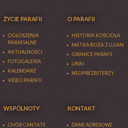
ŻYCIE PARAFII
O PARAFII
OGŁOSZENIA
HISTORIA KOŚCIOŁA
PARAFIALNE
MATKA BOŻA Z LUJAN
AKTUALNOŚCI
GRANICE PARAFII
FOTOGALERIA
LINKI
KALENDARZ
NEOPREZBITERZY
VIDEO PARAFII
WSPÓLNOTY
KONTAKT
CHÓR CANTATE
DANE ADRESOWE