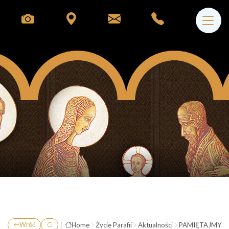
|
Home
Życie Parafii
Aktualności
PAMIĘTAJMY O
Wróć