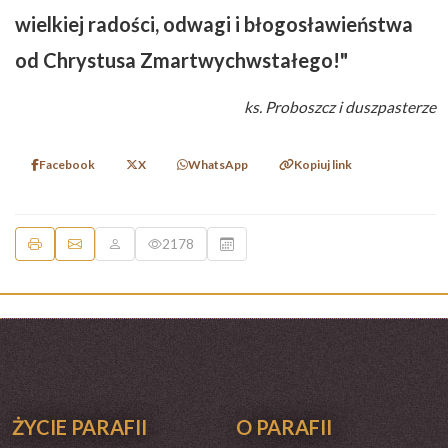
wielkiej radości, odwagi i błogosławieństwa
od Chrystusa Zmartwychwstałego!"
ks. Proboszcz i duszpasterze
Facebook
X
WhatsApp
Kopiuj link
2178
ŻYCIE PARAFII
O PARAFII