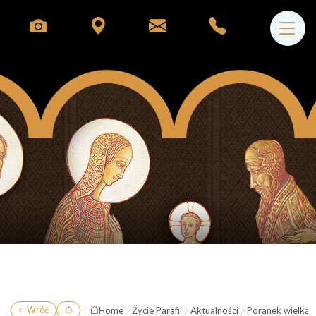
|
Home
Życie Parafii
Aktualności
Poranek wielkano
Wróć