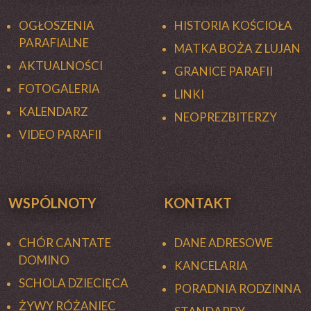
OGŁOSZENIA
HISTORIA KOŚCIOŁA
PARAFIALNE
MATKA BOŻA Z LUJAN
AKTUALNOŚCI
GRANICE PARAFII
FOTOGALERIA
LINKI
KALENDARZ
NEOPREZBITERZY
VIDEO PARAFII
WSPÓLNOTY
KONTAKT
CHÓR CANTATE
DANE ADRESOWE
DOMINO
KANCELARIA
SCHOLA DZIECIĘCA
PORADNIA RODZINNA
ŻYWY RÓŻANIEC