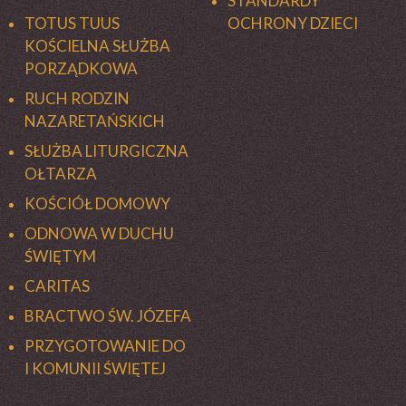
STANDARDY
TOTUS TUUS
OCHRONY DZIECI
KOŚCIELNA SŁUŻBA
PORZĄDKOWA
RUCH RODZIN
NAZARETAŃSKICH
SŁUŻBA LITURGICZNA
OŁTARZA
KOŚCIÓŁ DOMOWY
ODNOWA W DUCHU
ŚWIĘTYM
CARITAS
BRACTWO ŚW. JÓZEFA
PRZYGOTOWANIE DO
I KOMUNII ŚWIĘTEJ