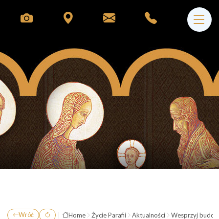
|
Home
Życie Parafii
Aktualności
Wesprzyj budow
Wróć