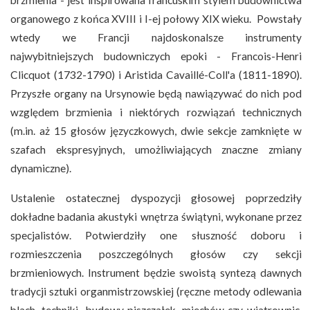
organowego z końca XVIII i I-ej połowy XIX wieku. Powstały
wtedy we Francji najdoskonalsze instrumenty
najwybitniejszych budowniczych epoki - Francois-Henri
Clicquot (1732-1790) i Aristida Cavaillé-Coll'a (1811-1890).
Przyszłe organy na Ursynowie będą nawiązywać do nich pod
względem brzmienia i niektórych rozwiązań technicznych
(m.in. aż 15 głosów języczkowych, dwie sekcje zamknięte w
szafach ekspresyjnych, umożliwiających znaczne zmiany
dynamiczne).
Ustalenie ostatecznej dyspozycji głosowej poprzedziły
dokładne badania akustyki wnętrza świątyni, wykonane przez
specjalistów. Potwierdziły one słuszność doboru i
rozmieszczenia poszczególnych głosów czy sekcji
brzmieniowych. Instrument będzie swoistą syntezą dawnych
tradycji sztuki organmistrzowskiej (ręczne metody odlewania
blach, techniki budowy piszczałek, miechów czy wiatrownic,