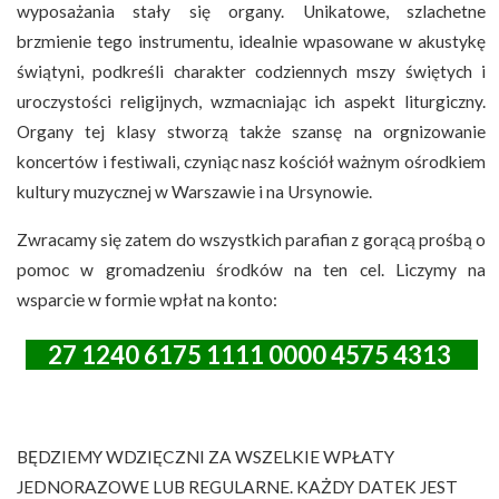
wyposażania stały się organy. Unikatowe, szlachetne
brzmienie tego instrumentu, idealnie wpasowane w akustykę
świątyni, podkreśli charakter codziennych mszy świętych i
uroczystości religijnych, wzmacniając ich aspekt liturgiczny.
Organy tej klasy stworzą także szansę na orgnizowanie
koncertów i festiwali, czyniąc nasz kościół ważnym ośrodkiem
kultury muzycznej w Warszawie i na Ursynowie.
Zwracamy się zatem do wszystkich parafian z gorącą prośbą o
pomoc w gromadzeniu środków na ten cel. Liczymy na
wsparcie w formie wpłat na konto:
27 1240 6175 1111 0000 4575 4313
BĘDZIEMY WDZIĘCZNI ZA WSZELKIE WPŁATY
JEDNORAZOWE LUB REGULARNE. KAŻDY DATEK JEST