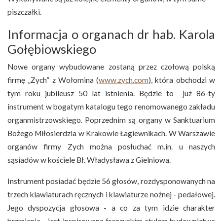
piszczałki.
Informacja o organach dr hab. Karola
Gołębiowskiego
Nowe organy wybudowane zostaną przez czołową polską
firmę „Zych” z Wołomina (
www.zych.com
), która obchodzi w
tym roku jubileusz 50 lat istnienia. Będzie to już 86-ty
instrument w bogatym katalogu tego renomowanego zakładu
organmistrzowskiego. Poprzednim są organy w Sanktuarium
Bożego Miłosierdzia w Krakowie Łagiewnikach. W Warszawie
organów firmy Zych można posłuchać m.in. u naszych
sąsiadów w kościele Bł. Władysława z Gielniowa.
Instrument posiadać będzie 56 głosów, rozdysponowanych na
trzech klawiaturach ręcznych i klawiaturze nożnej - pedałowej.
Jego dyspozycja głosowa - a co za tym idzie charakter
brzmienia - jest inspirowana francuskim stylem budownictwa