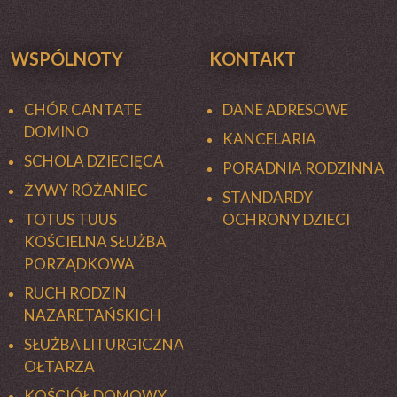
WSPÓLNOTY
KONTAKT
CHÓR CANTATE
DANE ADRESOWE
DOMINO
KANCELARIA
SCHOLA DZIECIĘCA
PORADNIA RODZINNA
ŻYWY RÓŻANIEC
STANDARDY
TOTUS TUUS
OCHRONY DZIECI
KOŚCIELNA SŁUŻBA
PORZĄDKOWA
RUCH RODZIN
NAZARETAŃSKICH
SŁUŻBA LITURGICZNA
OŁTARZA
KOŚCIÓŁ DOMOWY