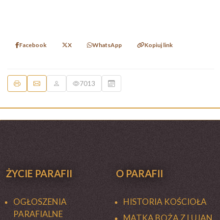
Facebook
X
WhatsApp
Kopiuj link
7013
ŻYCIE PARAFII
O PARAFII
OGŁOSZENIA
HISTORIA KOŚCIOŁA
PARAFIALNE
MATKA BOŻA Z LUJAN