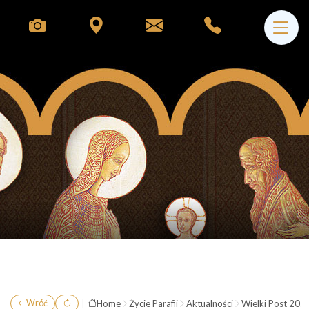
|
Home
Życie Parafii
Aktualności
Wielki Post 202
Wróć