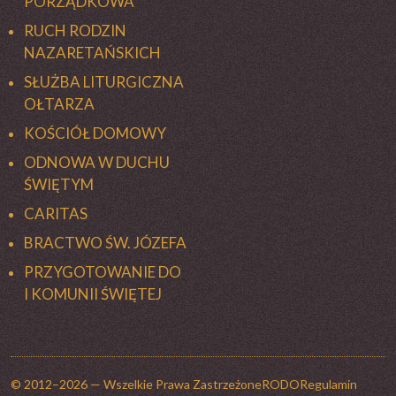
PORZĄDKOWA
RUCH RODZIN
NAZARETAŃSKICH
SŁUŻBA LITURGICZNA
OŁTARZA
KOŚCIÓŁ DOMOWY
ODNOWA W DUCHU
ŚWIĘTYM
CARITAS
BRACTWO ŚW. JÓZEFA
PRZYGOTOWANIE DO
I KOMUNII ŚWIĘTEJ
© 2012–2026 — Wszelkie Prawa Zastrzeżone
RODO
Regulamin