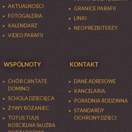
AKTUALNOŚCI
GRANICE PARAFII
FOTOGALERIA
LINKI
KALENDARZ
NEOPREZBITERZY
VIDEO PARAFII
WSPÓLNOTY
KONTAKT
CHÓR CANTATE
DANE ADRESOWE
DOMINO
KANCELARIA
SCHOLA DZIECIĘCA
PORADNIA RODZINNA
ŻYWY RÓŻANIEC
STANDARDY
TOTUS TUUS
OCHRONY DZIECI
KOŚCIELNA SŁUŻBA