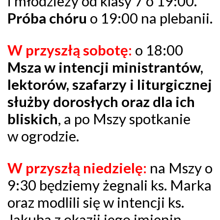
i młodzieży od klasy 7 o 19:00.
Próba chóru
o 19:00 na plebanii.
W przyszłą sobotę:
o 18:00
Msza w intencji ministrantów,
lektorów, szafarzy i liturgicznej
służby dorosłych oraz dla ich
bliskich
, a po Mszy spotkanie
w ogrodzie.
W przyszłą niedzielę:
na Mszy o
9:30 będziemy żegnali ks. Marka
oraz modlili się w intencji ks.
Jakuba z okazji jego imienin.