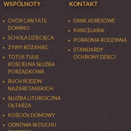
WSPÓLNOTY
KONTAKT
CHÓR CANTATE
DANE ADRESOWE
DOMINO
KANCELARIA
SCHOLA DZIECIĘCA
PORADNIA RODZINNA
ŻYWY RÓŻANIEC
STANDARDY
TOTUS TUUS
OCHRONY DZIECI
KOŚCIELNA SŁUŻBA
PORZĄDKOWA
RUCH RODZIN
NAZARETAŃSKICH
SŁUŻBA LITURGICZNA
OŁTARZA
KOŚCIÓŁ DOMOWY
ODNOWA W DUCHU