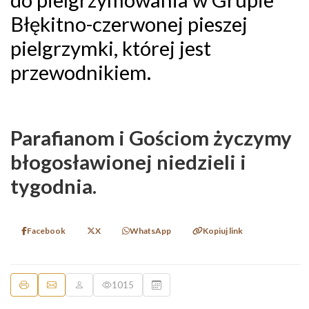
Błękitno-czerwonej pieszej
pielgrzymki, której jest
przewodnikiem.
Parafianom i Gościom życzymy
błogosławionej niedzieli i
tygodnia.
Facebook
X
WhatsApp
Kopiuj link
1015