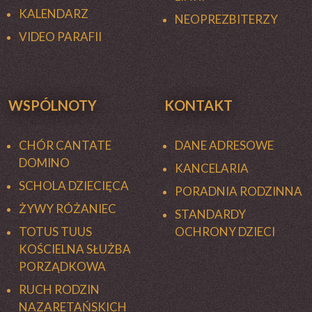
KALENDARZ
NEOPREZBITERZY
VIDEO PARAFII
WSPÓLNOTY
KONTAKT
CHÓR CANTATE
DANE ADRESOWE
DOMINO
KANCELARIA
SCHOLA DZIECIĘCA
PORADNIA RODZINNA
ŻYWY RÓŻANIEC
STANDARDY
TOTUS TUUS
OCHRONY DZIECI
KOŚCIELNA SŁUŻBA
PORZĄDKOWA
RUCH RODZIN
NAZARETAŃSKICH