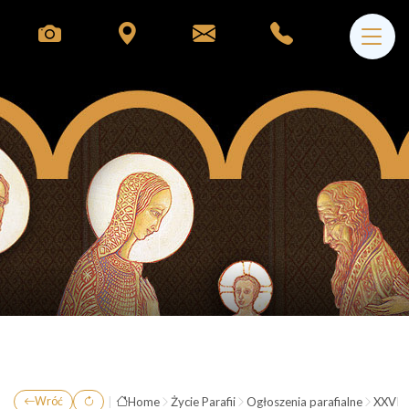
|
Home
Życie Parafii
Ogłoszenia parafialne
XXVI N
Wróć