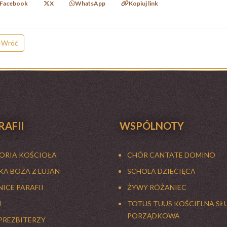
Facebook
X
WhatsApp
Kopiuj link
Wróć
RAFII
WSPÓLNOTY
TORIA KOŚCIOŁA
CHÓR CANTATE DOMINO
A BOŻA Z LUJAN
SCHOLA DZIECIĘCA
ICE PARAFII
ŻYWY RÓŻANIEC
I
TOTUS TUUS KOŚCIELNA SŁ
PORZĄDKOWA
PREZBITERZY