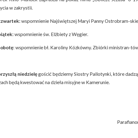
ycia w zakrystii.
zwartek:
wspomnienie Najświętszej Maryi Panny Ostrobram-skiej,
iątek:
wspomnienie św. Elżbiety z Węgier.
sobotę
: wspomnienie bł. Karoliny Kózkówny. Zbiórki ministran-tó
rzyszłą niedzielę
gościć będziemy Siostry Pallotynki, które dadzą
ach będą kwestować na dzieła misyjne w Kamerunie.
Parafiano