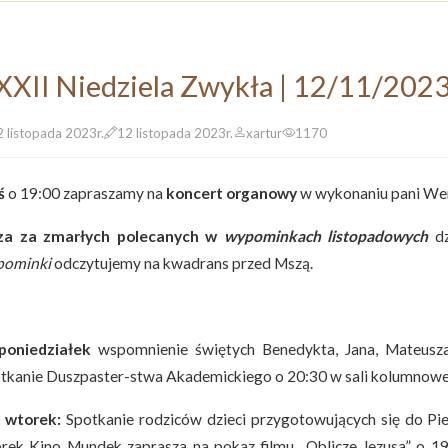
XXII Niedziela Zwykła | 12/11/202
2 listopada 2023r.
12 listopada 2023r.
xartur
1170
ś
o 19:00 zapraszamy na
koncert organowy
w wykonaniu pani We
za za zmarłych polecanych w
wypominkach
listopadowych
dz
pominki
odczytujemy na kwadrans przed Mszą.
poniedziałek
wspomnienie świętych Benedykta, Jana, Mateusza,
tkanie Duszpaster-stwa Akademickiego o 20:30 w sali kolumnowe
 wtorek:
Spotkanie rodziców dzieci przygotowujących się do Pi
rek Kino Mundek zaprasza na pokaz filmu „Oblicze Jezusa” o 1