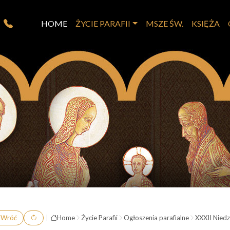
HOME
ŻYCIE PARAFII
MSZE ŚW.
KSIĘŻA
Wróć
|
Home
Życie Parafii
Ogłoszenia parafialne
XXXII Nied