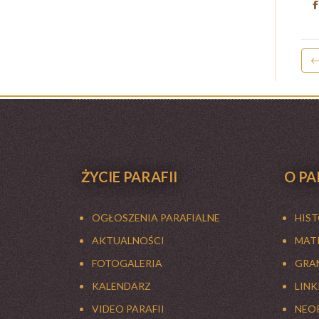
ŻYCIE PARAFII
O PA
OGŁOSZENIA PARAFIALNE
HIS
AKTUALNOŚCI
MATK
FOTOGALERIA
GRAN
KALENDARZ
LINK
VIDEO PARAFII
NEO