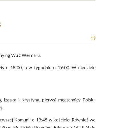
3
nying Wu z Weimaru.
iś o 18:00, a w tygodniu o 19:00. W niedziele
 Izaaka i Krystyna, pierwsi męczennicy Polski.
j.
erwszej Komunii o 19:45 w kościele. Również we
9:30 w Multikinie Ursynów. Bilety po 16 PLN do