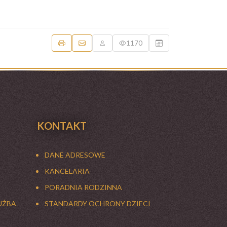
1170
KONTAKT
DANE ADRESOWE
KANCELARIA
PORADNIA RODZINNA
UŻBA
STANDARDY OCHRONY DZIECI