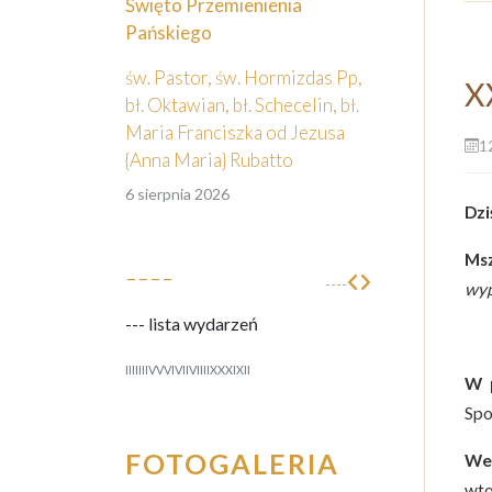
Święto Przemienienia
Pańskiego
św. Pastor, św. Hormizdas Pp,
X
bł. Oktawian, bł. Schecelin, bł.
Maria Franciszka od Jezusa
1
{Anna Maria} Rubatto
6 sierpnia 2026
Dzi
Ms
----
----
wy
--- lista wydarzeń
I
II
III
IV
V
VI
VII
VIII
IX
X
XI
XII
W 
Spo
FOTOGALERIA
We
wto