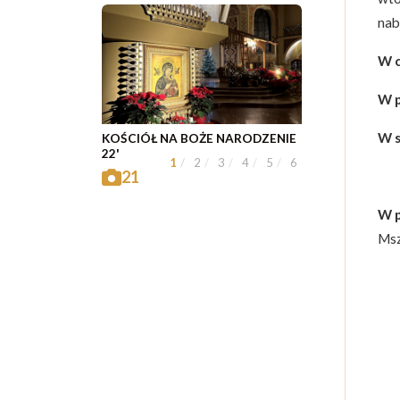
nab
W c
W p
W 
KOŚCIÓŁ NA BOŻE NARODZENIE
22'
1
2
3
4
5
6
21
W p
Msz