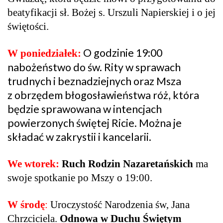
beatyfikacji sł. Bożej s. Urszuli Napierskiej i o jej
świętości.
O godzinie 19:00
W poniedziałek:
nabożeństwo do św. Rity w sprawach
trudnych i beznadziejnych oraz Msza
z obrzędem błogosławieństwa róż, która
będzie sprawowana w intencjach
powierzonych świętej Ricie. Można je
składać w zakrystii i kancelarii.
We wtorek:
Ruch Rodzin Nazaretańskich
ma
swoje spotkanie po Mszy o 19:00.
W środę
:
Uroczystość Narodzenia św, Jana
Chrzciciela.
Odnowa w Duchu Świętym