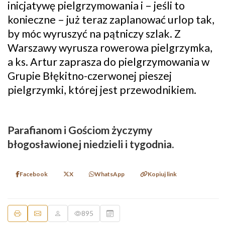
inicjatywę pielgrzymowania i – jeśli to
konieczne – już teraz zaplanować urlop tak,
by móc wyruszyć na pątniczy szlak. Z
Warszawy wyrusza rowerowa pielgrzymka,
a ks. Artur zaprasza do pielgrzymowania w
Grupie Błękitno-czerwonej pieszej
pielgrzymki, której jest przewodnikiem.
Parafianom i Gościom życzymy
błogosławionej niedzieli i tygodnia.
Facebook
X
WhatsApp
Kopiuj link
895