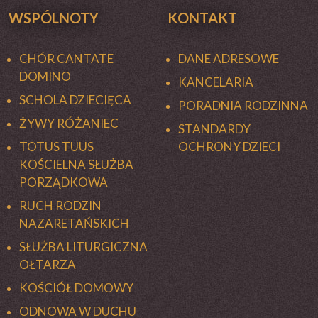
WSPÓLNOTY
KONTAKT
CHÓR CANTATE
DANE ADRESOWE
DOMINO
KANCELARIA
SCHOLA DZIECIĘCA
PORADNIA RODZINNA
ŻYWY RÓŻANIEC
STANDARDY
TOTUS TUUS
OCHRONY DZIECI
KOŚCIELNA SŁUŻBA
PORZĄDKOWA
RUCH RODZIN
NAZARETAŃSKICH
SŁUŻBA LITURGICZNA
OŁTARZA
KOŚCIÓŁ DOMOWY
ODNOWA W DUCHU